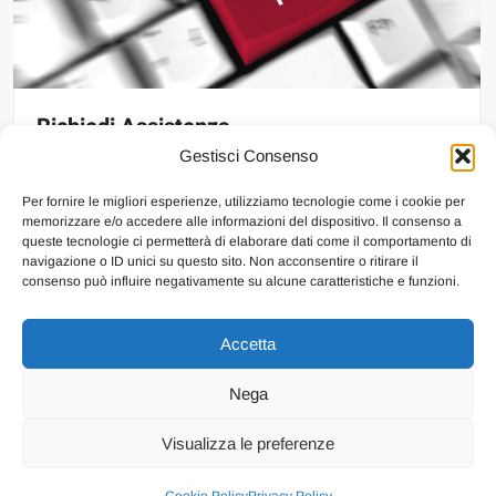
Richiedi Assistenza
Gestisci Consenso
Per fornire le migliori esperienze, utilizziamo tecnologie come i cookie per
memorizzare e/o accedere alle informazioni del dispositivo. Il consenso a
queste tecnologie ci permetterà di elaborare dati come il comportamento di
navigazione o ID unici su questo sito. Non acconsentire o ritirare il
consenso può influire negativamente su alcune caratteristiche e funzioni.
Accetta
Chi Siamo
Internavigare
Shop Internavigare
Contatti
Cookie Policy
Nega
(UE)
Visualizza le preferenze
Privacy Policy