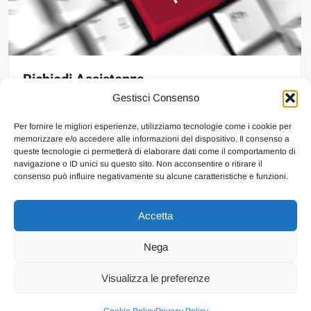
Richiedi Assistenza
Gestisci Consenso
Per fornire le migliori esperienze, utilizziamo tecnologie come i cookie per
memorizzare e/o accedere alle informazioni del dispositivo. Il consenso a
queste tecnologie ci permetterà di elaborare dati come il comportamento di
navigazione o ID unici su questo sito. Non acconsentire o ritirare il
consenso può influire negativamente su alcune caratteristiche e funzioni.
Accetta
Chi Siamo
Internavigare
Shop Internavigare
Contatti
Cookie Policy
Nega
(UE)
Visualizza le preferenze
Privacy Policy